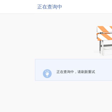
正在查询中
正在查询中，请刷新重试